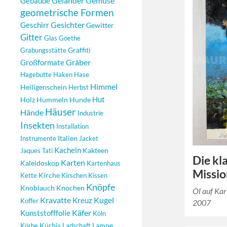
Geländer
Gemüse
Gebäude
geometrische Formen
Gesichter
Geschirr
Gewitter
Gitter
Glas
Goethe
Graffiti
Grabungsstätte
Gräber
Großformate
Hagebutte
Haken
Hase
Himmel
Heiligenschein
Herbst
Hut
Holz
Hummeln
Hunde
Häuser
Hände
Industrie
Insekten
Installation
Italien
Instrumente
Jacket
Kacheln
Kakteen
Jaques Tati
Die kl
Karten
Kaleidoskop
Kartenhaus
Missio
Kirche
Kette
Kirschen
Kissen
Knöpfe
Knoblauch
Knochen
Öl auf Ka
Kugel
Kravatte
Kreuz
Koffer
2007
Käfer
Kunststofffolie
Köln
Kürbis
Lampe
Körbe
Ladschaft