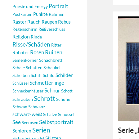
Portrait
Poesie und Energy
Punkte
Rahmen
Postkarten
Raster
Rauch
Raupen
Rebus
Regenschirm
Reißverschluss
Religion
Rinde
Risse/Schäden
Ritter
Rosen
Ruinen
Roboter
Samenkörner
Schachbrett
Schale
Schatten
Schaukel
Schilder
Scheiben
Schiff
Schild
Schmetterlinge
Schlüssel
Schnur
Schneckenhäuser
Schott
Schrott
Schrauben
Schuhe
Schwan
Schwanz
schwarz-weiß
Schüssel
Schätze
Selbstportrait
See
Seerosen
Serien
Serie 
Senioren
Skizzen
Sicherheitsnadel