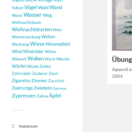
Vogelscheuche
Vögel
Wand
Wald
Vulkan
Wasser
Weg
Waser
Weihnachtsbaum
Weihnachtskarten
Wein
Wellen
Weinverpackung
Wiese
Wimmelbild
Werkzeug
Windräder
Wind
Winter
Übung
Wolken
Witwerk
Wurst
Wäsche
Würfel
Wüste
Zahlen
Aquarell a
Zahnräder
Zaun
Zauberer
2004
Zimmer
Zigarette
Zucchini
Zwetschge
Zwiebeln
Zypresse
Äpfel
Zypressen
Zähne
Impressum