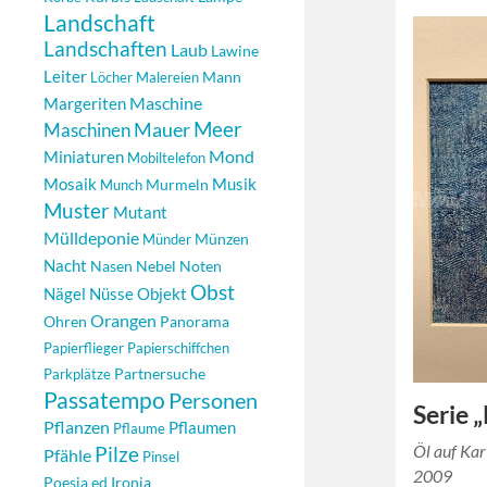
Landschaft
Landschaften
Laub
Lawine
Leiter
Mann
Löcher
Malereien
Maschine
Margeriten
Meer
Maschinen
Mauer
Mond
Miniaturen
Mobiltelefon
Mosaik
Musik
Murmeln
Munch
Muster
Mutant
Mülldeponie
Münzen
Münder
Nacht
Nasen
Nebel
Noten
Obst
Nägel
Objekt
Nüsse
Orangen
Ohren
Panorama
Papierflieger
Papierschiffchen
Partnersuche
Parkplätze
Passatempo
Personen
Serie 
Pflanzen
Pflaumen
Pflaume
Öl auf Ka
Pilze
Pfähle
Pinsel
2009
Poesia ed Ironia