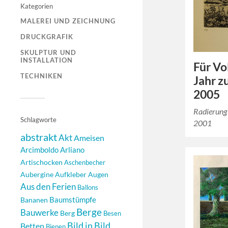
Kategorien
MALEREI UND ZEICHNUNG
DRUCKGRAFIK
SKULPTUR UND
INSTALLATION
Für Vo
TECHNIKEN
Jahr z
2005
Radierung
Schlagworte
2001
abstrakt
Akt
Ameisen
Arcimboldo
Arliano
Artischocken
Aschenbecher
Aubergine
Aufkleber
Augen
Aus den Ferien
Ballons
Baumstümpfe
Bananen
Berge
Bauwerke
Berg
Besen
Bild in Bild
Betten
Bienen