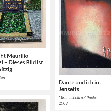
uht Maurilio
i – Dieses Bild ist
witzig
rton
Dante und ich im
Jenseits
Mischtechnik auf Papier
2003