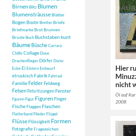
Blumen
Birnen
Blitz
Blumensträusse
Blätter
Bogen
Boote
Briefe
Bretter
Briefmarke
Brot
Brunnen
Buchstaben
bunt
Brüste
Buch
Bäume
Büsche
Carrara
Collage
Chillis
Dose
Dörfer
Drachenflieger
Dürer
Hier r
Ei
Entwurf
Ecke
Elstern
Minuzz
Fabrik
etruskisch
Fahrrad
Felder
Familie
nicht 
Feldweg
Felsen
Fenster
Felsritzungen
Öl auf Ka
Figuren
Finger
Fguren
Figur
2008
Fische
Flaschen
Flaggen
Flügel
Flatterband
Flieder
Formen
Flüsse
Flüssigkeit
Fotografie
Fragezeichen