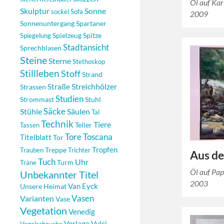
Öl auf Ka
Skulptur
Sonne
sockel
Sofa
2009
Sonnenuntergang
Spartaner
Spielzeug
Spitze
Spiegelung
Stadtansicht
Sprechblasen
Steine
Sterne
Stethoskop
Stillleben
Stoff
Strand
Streichhölzer
Strassen
Straße
Studien
Strommast
Stuhl
Säcke
Säulen
Stühle
Tal
Technik
Tiere
Teller
Tassen
Tore
Toscana
Titelblatt
Tor
Tropfen
Treppe
Trauben
Trichter
Aus de
Tuch
Uhr
Turm
Träne
Öl auf Pap
Unbekannter Titel
2003
Unsere Heimat
Van Eyck
Vasen
Varianten
Vase
Vegetation
Venedig
Vorlage
Vulci