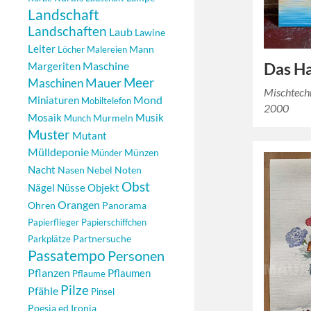
Landschaft
Landschaften
Laub
Lawine
Leiter
Mann
Löcher
Malereien
Maschine
Margeriten
Das Ha
Meer
Maschinen
Mauer
Mischtech
Mond
Miniaturen
Mobiltelefon
2000
Mosaik
Musik
Murmeln
Munch
Muster
Mutant
Mülldeponie
Münzen
Münder
Nacht
Nasen
Nebel
Noten
Obst
Nägel
Objekt
Nüsse
Orangen
Ohren
Panorama
Papierflieger
Papierschiffchen
Partnersuche
Parkplätze
Passatempo
Personen
Pflanzen
Pflaumen
Pflaume
Pilze
Pfähle
Pinsel
Poesia ed Ironia