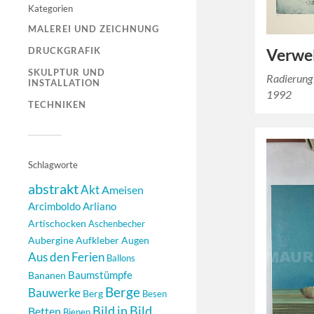
Kategorien
MALEREI UND ZEICHNUNG
DRUCKGRAFIK
Verwe
SKULPTUR UND
Radierung
INSTALLATION
1992
TECHNIKEN
Schlagworte
abstrakt
Akt
Ameisen
Arcimboldo
Arliano
Artischocken
Aschenbecher
Aubergine
Aufkleber
Augen
Aus den Ferien
Ballons
Baumstümpfe
Bananen
Berge
Bauwerke
Berg
Besen
Bild in Bild
Betten
Bienen