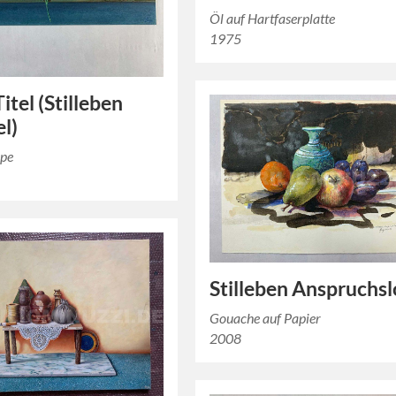
Öl auf Hartfaserplatte
1975
itel (Stilleben
l)
ppe
Stilleben Anspruchsl
Gouache auf Papier
2008