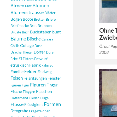
Blumen
Birnen
Blitz
Blumensträusse
Blätter
Bogen
Boote
Briefe
Bretter
Briefmarke
Brot
Brunnen
Ohne T
Buchstaben
bunt
Brüste
Buch
Zwiebe
Bäume
Büsche
Carrara
Collage
Chillis
Dose
Öl auf Pa
Dörfer
2008
Drachenflieger
Dürer
Ei
Entwurf
Ecke
Elstern
Fabrik
etruskisch
Fahrrad
Felder
Familie
Feldweg
Felsen
Fenster
Felsritzungen
Figuren
Finger
Fguren
Figur
Fische
Flaschen
Flaggen
Flügel
Flatterband
Flieder
Formen
Flüsse
Flüssigkeit
Fotografie
Fragezeichen