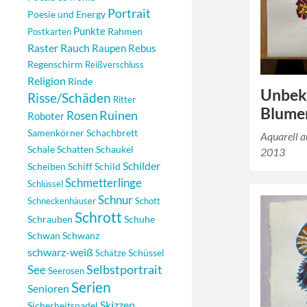
Portrait
Poesie und Energy
Punkte
Rahmen
Postkarten
Raster
Rauch
Raupen
Rebus
Regenschirm
Reißverschluss
Religion
Rinde
Unbeka
Risse/Schäden
Ritter
Blume
Rosen
Ruinen
Roboter
Samenkörner
Schachbrett
Aquarell a
Schale
Schatten
Schaukel
2013
Schilder
Scheiben
Schiff
Schild
Schmetterlinge
Schlüssel
Schnur
Schneckenhäuser
Schott
Schrott
Schrauben
Schuhe
Schwan
Schwanz
schwarz-weiß
Schüssel
Schätze
Selbstportrait
See
Seerosen
Serien
Senioren
Skizzen
Sicherheitsnadel