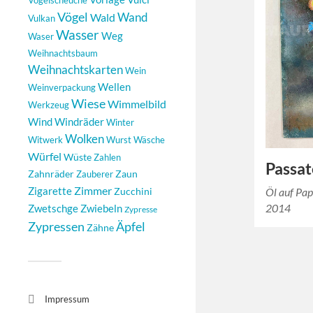
Vogelscheuche
Vögel
Wand
Wald
Vulkan
Wasser
Weg
Waser
Weihnachtsbaum
Weihnachtskarten
Wein
Wellen
Weinverpackung
Wiese
Wimmelbild
Werkzeug
Windräder
Wind
Winter
Wolken
Witwerk
Wurst
Wäsche
Würfel
Wüste
Zahlen
Passa
Zahnräder
Zaun
Zauberer
Zimmer
Zigarette
Zucchini
Öl auf Pa
2014
Zwetschge
Zwiebeln
Zypresse
Äpfel
Zypressen
Zähne
Impressum