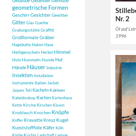
Geländer
Gemüse
Gebäude
geometrische Formen
Stille
Gesichter
Geschirr
Gewitter
Nr. 2
Gitter
Glas
Goethe
Öl auf Le
Graffiti
Grabungsstätte
1996
Gräber
Großformate
Hagebutte
Haken
Hase
Himmel
Heiligenschein
Herbst
Hut
Holz
Hummeln
Hunde
Häuser
Hände
Industrie
Insekten
Installation
Italien
Instrumente
Jacket
Kacheln
Kakteen
Jaques Tati
Karten
Kaleidoskop
Kartenhaus
Kirche
Kette
Kirschen
Kissen
Knöpfe
Knoblauch
Knochen
Kugel
Kravatte
Kreuz
Koffer
Käfer
Kunststofffolie
Köln
Kürbis
Lampe
Körbe
Ladschaft