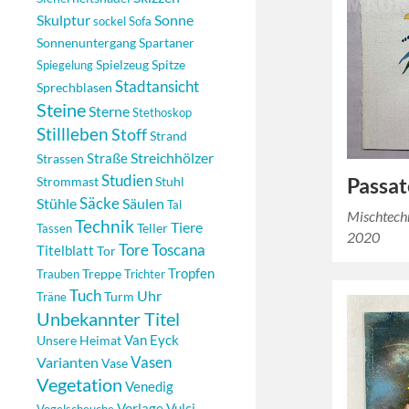
Skulptur
Sonne
sockel
Sofa
Sonnenuntergang
Spartaner
Spielzeug
Spitze
Spiegelung
Stadtansicht
Sprechblasen
Steine
Sterne
Stethoskop
Stillleben
Stoff
Strand
Streichhölzer
Strassen
Straße
Studien
Passa
Strommast
Stuhl
Säcke
Säulen
Stühle
Tal
Mischtechn
Technik
Tiere
Teller
Tassen
2020
Tore
Toscana
Titelblatt
Tor
Tropfen
Treppe
Trauben
Trichter
Tuch
Uhr
Turm
Träne
Unbekannter Titel
Unsere Heimat
Van Eyck
Vasen
Varianten
Vase
Vegetation
Venedig
Vorlage
Vulci