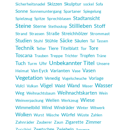
Skulptur
Skizzen
Sicherheitsnadel
sockel
Sofa
Sonne
Sonnenuntergang
Spartaner
Spiegelung
Stadtansicht
Spielzeug
Spitze
Sprechblasen
Steine
Stillleben
Stoff
Sterne
Stethoskop
Streichhölzer
Strand
Strassen
Straße
Strommast
Studien
Säcke
Säulen
Stühle
Stuhl
Tal
Tassen
Technik
Tore
Tiere
Teller
Titelblatt
Tor
Toscana
Tropfen
Treppe
Trauben
Trichter
Träne
Unbekannter Titel
Tuch
Uhr
Turm
Unsere
Vasen
Varianten
Heimat
Van Eyck
Vase
Vegetation
Venedig
Vorlage
Vogelscheuche
Wasser
Vögel
Wand
Wald
Vulci
Vulkan
Waser
Weihnachtskarten
Weg
Weihnachtsbaum
Wein
Wiese
Wellen
Weinverpackung
Werkzeug
Wimmelbild
Windräder
Wind
Winter
Witwerk
Wolken
Würfel
Wüste
Wurst
Wäsche
Zahlen
Zimmer
Zigarette
Zahnräder
Zaun
Zauberer
Zwetschge
Zucchini
Zwiebeln
Zypresse