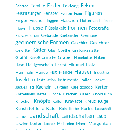
Felder
Felsen
Familie
Feldweg
Fahrrad
Figuren
Fenster
Felsritzungen
Fguren
Figur
Fische
Flaschen
Finger
Flaggen
Flatterband
Flieder
Formen
Flüsse
Flüssigkeit
Fotografie
Flügel
Geländer
Gemüse
Gebäude
Fragezeichen
geometrische Formen
Gesichter
Geschirr
Gitter
Gewitter
Glas
Goethe
Grabungsstätte
Gräber
Großformate
Graffiti
Hagebutte
Haken
Himmel
Heiligenschein
Holz
Hase
Herbst
Häuser
Hände
Hut
Hummeln
Hunde
Industrie
Insekten
Italien
Installation
Instrumente
Jacket
Karten
Kacheln
Kakteen
Kaleidoskop
Jaques Tati
Kirche
Knoblauch
Kartenhaus
Kette
Kirschen
Kissen
Knöpfe
Kugel
Kravatte
Kreuz
Knochen
Koffer
Käfer
Kunststofffolie
Kürbis
Köln
Körbe
Ladschaft
Landschaft
Landschaften
Laub
Lampe
Margeriten
Lawine
Leiter
Mann
Löcher
Malereien