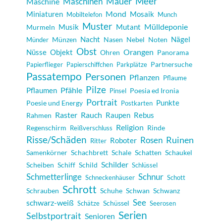
Meer
Maschinen
Mauer
Maschine
Mond
Miniaturen
Mosaik
Mobiltelefon
Munch
Muster
Musik
Mutant
Mülldeponie
Murmeln
Nacht
Nägel
Münzen
Nasen
Nebel
Noten
Münder
Obst
Orangen
Objekt
Nüsse
Ohren
Panorama
Partnersuche
Papierflieger
Papierschiffchen
Parkplätze
Passatempo
Personen
Pflanzen
Pflaume
Pilze
Pfähle
Pflaumen
Poesia ed Ironia
Pinsel
Portrait
Punkte
Poesie und Energy
Postkarten
Raster
Rauch
Raupen
Rebus
Rahmen
Religion
Regenschirm
Rinde
Reißverschluss
Risse/Schäden
Rosen
Ruinen
Roboter
Ritter
Samenkörner
Schachbrett
Schale
Schatten
Schaukel
Schilder
Scheiben
Schiff
Schild
Schlüssel
Schmetterlinge
Schnur
Schneckenhäuser
Schott
Schrott
Schrauben
Schuhe
Schwan
Schwanz
schwarz-weiß
See
Schüssel
Schätze
Seerosen
Serien
Selbstportrait
Senioren