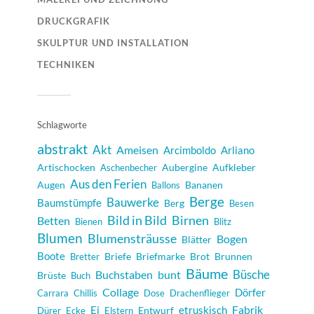
DRUCKGRAFIK
SKULPTUR UND INSTALLATION
TECHNIKEN
Schlagworte
abstrakt
Akt
Ameisen
Arcimboldo
Arliano
Artischocken
Aubergine
Aufkleber
Aschenbecher
Aus den Ferien
Augen
Bananen
Ballons
Berge
Bauwerke
Baumstümpfe
Berg
Besen
Bild in Bild
Birnen
Betten
Bienen
Blitz
Blumen
Blumensträusse
Bogen
Blätter
Boote
Briefe
Briefmarke
Brot
Brunnen
Bretter
Bäume
Büsche
Buchstaben
bunt
Brüste
Buch
Collage
Dörfer
Carrara
Chillis
Dose
Drachenflieger
Fabrik
Ei
etruskisch
Entwurf
Dürer
Ecke
Elstern