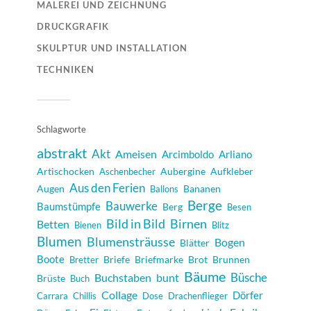
MALEREI UND ZEICHNUNG
DRUCKGRAFIK
SKULPTUR UND INSTALLATION
TECHNIKEN
Schlagworte
abstrakt
Akt
Ameisen
Arcimboldo
Arliano
Artischocken
Aubergine
Aufkleber
Aschenbecher
Aus den Ferien
Augen
Bananen
Ballons
Berge
Bauwerke
Baumstümpfe
Berg
Besen
Bild in Bild
Birnen
Betten
Bienen
Blitz
Blumen
Blumensträusse
Bogen
Blätter
Boote
Briefe
Briefmarke
Brot
Brunnen
Bretter
Bäume
Büsche
Buchstaben
bunt
Brüste
Buch
Collage
Dörfer
Carrara
Chillis
Dose
Drachenflieger