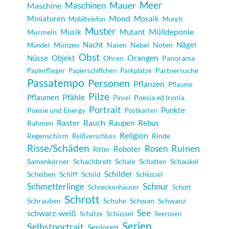
Meer
Maschinen
Mauer
Maschine
Mond
Miniaturen
Mosaik
Mobiltelefon
Munch
Muster
Musik
Mutant
Mülldeponie
Murmeln
Nacht
Nägel
Münzen
Nasen
Nebel
Noten
Münder
Obst
Orangen
Objekt
Nüsse
Ohren
Panorama
Partnersuche
Papierflieger
Papierschiffchen
Parkplätze
Passatempo
Personen
Pflanzen
Pflaume
Pilze
Pfähle
Pflaumen
Poesia ed Ironia
Pinsel
Portrait
Punkte
Poesie und Energy
Postkarten
Raster
Rauch
Raupen
Rebus
Rahmen
Religion
Regenschirm
Rinde
Reißverschluss
Risse/Schäden
Rosen
Ruinen
Roboter
Ritter
Samenkörner
Schachbrett
Schale
Schatten
Schaukel
Schilder
Scheiben
Schiff
Schild
Schlüssel
Schmetterlinge
Schnur
Schneckenhäuser
Schott
Schrott
Schrauben
Schuhe
Schwan
Schwanz
schwarz-weiß
See
Schüssel
Schätze
Seerosen
Serien
Selbstportrait
Senioren