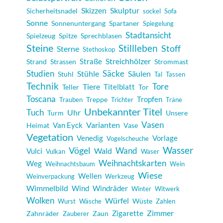
Skulptur
Skizzen
Sicherheitsnadel
sockel
Sofa
Sonne
Sonnenuntergang
Spartaner
Spiegelung
Stadtansicht
Spielzeug
Spitze
Sprechblasen
Steine
Stillleben
Stoff
Sterne
Stethoskop
Streichhölzer
Strand
Strassen
Straße
Strommast
Studien
Säcke
Säulen
Stühle
Stuhl
Tal
Tassen
Technik
Tore
Tiere
Teller
Titelblatt
Tor
Toscana
Tropfen
Treppe
Trauben
Trichter
Träne
Unbekannter Titel
Tuch
Uhr
Turm
Unsere
Vasen
Varianten
Heimat
Van Eyck
Vase
Vegetation
Venedig
Vorlage
Vogelscheuche
Wasser
Vögel
Wand
Wald
Vulci
Vulkan
Waser
Weihnachtskarten
Weg
Weihnachtsbaum
Wein
Wiese
Wellen
Weinverpackung
Werkzeug
Wimmelbild
Windräder
Wind
Winter
Witwerk
Wolken
Würfel
Wüste
Wurst
Wäsche
Zahlen
Zimmer
Zigarette
Zahnräder
Zaun
Zauberer