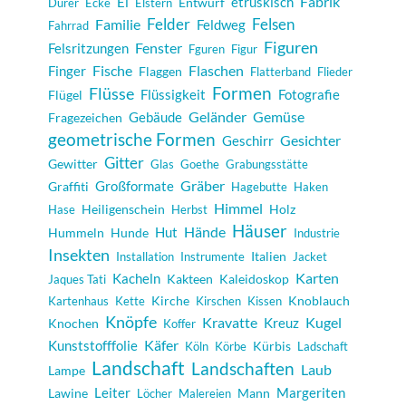
Fabrik
Ei
etruskisch
Entwurf
Dürer
Ecke
Elstern
Felder
Felsen
Familie
Feldweg
Fahrrad
Figuren
Fenster
Felsritzungen
Fguren
Figur
Fische
Flaschen
Finger
Flaggen
Flatterband
Flieder
Formen
Flüsse
Flüssigkeit
Fotografie
Flügel
Geländer
Gemüse
Gebäude
Fragezeichen
geometrische Formen
Gesichter
Geschirr
Gitter
Gewitter
Glas
Goethe
Grabungsstätte
Gräber
Großformate
Graffiti
Hagebutte
Haken
Himmel
Heiligenschein
Holz
Hase
Herbst
Häuser
Hände
Hut
Hummeln
Hunde
Industrie
Insekten
Italien
Installation
Instrumente
Jacket
Karten
Kacheln
Kakteen
Kaleidoskop
Jaques Tati
Kirche
Knoblauch
Kartenhaus
Kette
Kirschen
Kissen
Knöpfe
Kugel
Kravatte
Kreuz
Knochen
Koffer
Käfer
Kunststofffolie
Kürbis
Köln
Körbe
Ladschaft
Landschaft
Landschaften
Laub
Lampe
Margeriten
Lawine
Leiter
Mann
Löcher
Malereien