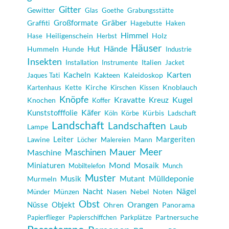
Gitter
Gewitter
Glas
Goethe
Grabungsstätte
Gräber
Großformate
Graffiti
Hagebutte
Haken
Himmel
Heiligenschein
Holz
Hase
Herbst
Häuser
Hände
Hut
Hummeln
Hunde
Industrie
Insekten
Italien
Installation
Instrumente
Jacket
Karten
Kacheln
Kakteen
Kaleidoskop
Jaques Tati
Kirche
Knoblauch
Kartenhaus
Kette
Kirschen
Kissen
Knöpfe
Kugel
Kravatte
Kreuz
Knochen
Koffer
Käfer
Kunststofffolie
Kürbis
Köln
Körbe
Ladschaft
Landschaft
Landschaften
Laub
Lampe
Margeriten
Lawine
Leiter
Mann
Löcher
Malereien
Meer
Maschinen
Mauer
Maschine
Mond
Miniaturen
Mosaik
Mobiltelefon
Munch
Muster
Musik
Mutant
Mülldeponie
Murmeln
Nacht
Nägel
Münzen
Nasen
Nebel
Noten
Münder
Obst
Orangen
Objekt
Nüsse
Ohren
Panorama
Partnersuche
Papierflieger
Papierschiffchen
Parkplätze