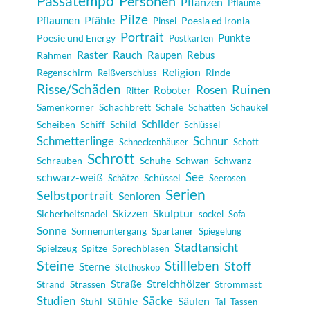
Passatempo
Personen
Pflanzen
Pflaume
Pilze
Pfähle
Pflaumen
Poesia ed Ironia
Pinsel
Portrait
Punkte
Poesie und Energy
Postkarten
Raster
Rauch
Raupen
Rebus
Rahmen
Religion
Regenschirm
Rinde
Reißverschluss
Risse/Schäden
Rosen
Ruinen
Roboter
Ritter
Samenkörner
Schachbrett
Schale
Schatten
Schaukel
Schilder
Scheiben
Schiff
Schild
Schlüssel
Schmetterlinge
Schnur
Schneckenhäuser
Schott
Schrott
Schrauben
Schuhe
Schwan
Schwanz
schwarz-weiß
See
Schüssel
Schätze
Seerosen
Serien
Selbstportrait
Senioren
Skulptur
Skizzen
Sicherheitsnadel
sockel
Sofa
Sonne
Sonnenuntergang
Spartaner
Spiegelung
Stadtansicht
Spielzeug
Spitze
Sprechblasen
Steine
Stillleben
Stoff
Sterne
Stethoskop
Streichhölzer
Strand
Strassen
Straße
Strommast
Studien
Säcke
Säulen
Stühle
Stuhl
Tal
Tassen