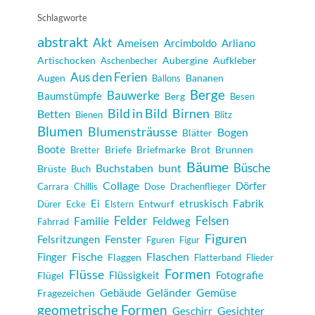
Schlagworte
abstrakt
Akt
Ameisen
Arcimboldo
Arliano
Artischocken
Aubergine
Aufkleber
Aschenbecher
Aus den Ferien
Augen
Bananen
Ballons
Berge
Bauwerke
Baumstümpfe
Berg
Besen
Bild in Bild
Birnen
Betten
Bienen
Blitz
Blumen
Blumensträusse
Bogen
Blätter
Boote
Briefe
Briefmarke
Brot
Brunnen
Bretter
Bäume
Büsche
Buchstaben
bunt
Brüste
Buch
Collage
Dörfer
Carrara
Chillis
Dose
Drachenflieger
Fabrik
Ei
etruskisch
Entwurf
Dürer
Ecke
Elstern
Felder
Felsen
Familie
Feldweg
Fahrrad
Figuren
Fenster
Felsritzungen
Fguren
Figur
Fische
Flaschen
Finger
Flaggen
Flatterband
Flieder
Formen
Flüsse
Flüssigkeit
Fotografie
Flügel
Geländer
Gemüse
Gebäude
Fragezeichen
geometrische Formen
Gesichter
Geschirr