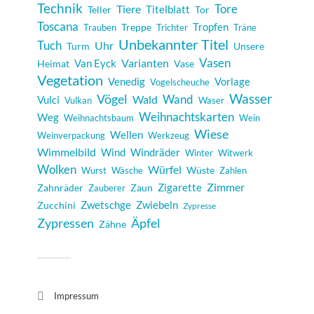
Technik
Tore
Tiere
Teller
Titelblatt
Tor
Toscana
Tropfen
Treppe
Trauben
Trichter
Träne
Unbekannter Titel
Tuch
Uhr
Turm
Unsere
Vasen
Varianten
Heimat
Van Eyck
Vase
Vegetation
Venedig
Vorlage
Vogelscheuche
Wasser
Vögel
Wand
Wald
Vulci
Vulkan
Waser
Weihnachtskarten
Weg
Weihnachtsbaum
Wein
Wiese
Wellen
Weinverpackung
Werkzeug
Wimmelbild
Windräder
Wind
Winter
Witwerk
Wolken
Würfel
Wüste
Wurst
Wäsche
Zahlen
Zimmer
Zigarette
Zahnräder
Zaun
Zauberer
Zwetschge
Zucchini
Zwiebeln
Zypresse
Äpfel
Zypressen
Zähne
Impressum