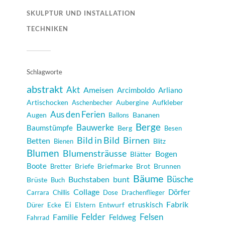
SKULPTUR UND INSTALLATION
TECHNIKEN
Schlagworte
abstrakt
Akt
Ameisen
Arcimboldo
Arliano
Artischocken
Aubergine
Aufkleber
Aschenbecher
Aus den Ferien
Augen
Bananen
Ballons
Berge
Bauwerke
Baumstümpfe
Berg
Besen
Bild in Bild
Birnen
Betten
Bienen
Blitz
Blumen
Blumensträusse
Bogen
Blätter
Boote
Briefe
Briefmarke
Brot
Brunnen
Bretter
Bäume
Büsche
Buchstaben
bunt
Brüste
Buch
Collage
Dörfer
Carrara
Chillis
Dose
Drachenflieger
Fabrik
Ei
etruskisch
Entwurf
Dürer
Ecke
Elstern
Felder
Felsen
Familie
Feldweg
Fahrrad