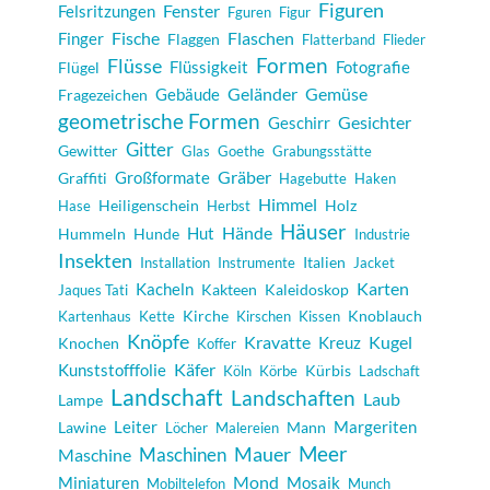
Figuren
Fenster
Felsritzungen
Fguren
Figur
Fische
Flaschen
Finger
Flaggen
Flatterband
Flieder
Formen
Flüsse
Flüssigkeit
Fotografie
Flügel
Geländer
Gemüse
Gebäude
Fragezeichen
geometrische Formen
Gesichter
Geschirr
Gitter
Gewitter
Glas
Goethe
Grabungsstätte
Gräber
Großformate
Graffiti
Hagebutte
Haken
Himmel
Heiligenschein
Holz
Hase
Herbst
Häuser
Hände
Hut
Hummeln
Hunde
Industrie
Insekten
Italien
Installation
Instrumente
Jacket
Karten
Kacheln
Kakteen
Kaleidoskop
Jaques Tati
Kirche
Knoblauch
Kartenhaus
Kette
Kirschen
Kissen
Knöpfe
Kugel
Kravatte
Kreuz
Knochen
Koffer
Käfer
Kunststofffolie
Kürbis
Köln
Körbe
Ladschaft
Landschaft
Landschaften
Laub
Lampe
Margeriten
Lawine
Leiter
Mann
Löcher
Malereien
Meer
Maschinen
Mauer
Maschine
Mond
Miniaturen
Mosaik
Mobiltelefon
Munch