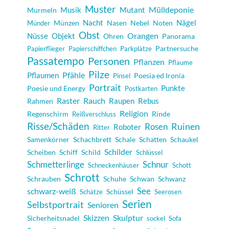
Muster
Musik
Mutant
Mülldeponie
Murmeln
Nacht
Nägel
Münzen
Nasen
Nebel
Noten
Münder
Obst
Orangen
Objekt
Nüsse
Ohren
Panorama
Partnersuche
Papierflieger
Papierschiffchen
Parkplätze
Passatempo
Personen
Pflanzen
Pflaume
Pilze
Pfähle
Pflaumen
Poesia ed Ironia
Pinsel
Portrait
Punkte
Poesie und Energy
Postkarten
Raster
Rauch
Raupen
Rebus
Rahmen
Religion
Regenschirm
Rinde
Reißverschluss
Risse/Schäden
Rosen
Ruinen
Roboter
Ritter
Samenkörner
Schachbrett
Schale
Schatten
Schaukel
Schilder
Scheiben
Schiff
Schild
Schlüssel
Schmetterlinge
Schnur
Schneckenhäuser
Schott
Schrott
Schrauben
Schuhe
Schwan
Schwanz
schwarz-weiß
See
Schüssel
Schätze
Seerosen
Serien
Selbstportrait
Senioren
Skulptur
Skizzen
Sicherheitsnadel
sockel
Sofa