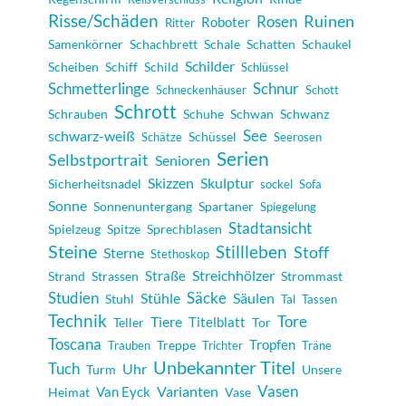
Risse/Schäden
Rosen
Ruinen
Roboter
Ritter
Samenkörner
Schachbrett
Schale
Schatten
Schaukel
Schilder
Scheiben
Schiff
Schild
Schlüssel
Schmetterlinge
Schnur
Schneckenhäuser
Schott
Schrott
Schrauben
Schuhe
Schwan
Schwanz
schwarz-weiß
See
Schüssel
Schätze
Seerosen
Serien
Selbstportrait
Senioren
Skulptur
Skizzen
Sicherheitsnadel
sockel
Sofa
Sonne
Sonnenuntergang
Spartaner
Spiegelung
Stadtansicht
Spielzeug
Spitze
Sprechblasen
Steine
Stillleben
Stoff
Sterne
Stethoskop
Streichhölzer
Strand
Strassen
Straße
Strommast
Studien
Säcke
Säulen
Stühle
Stuhl
Tal
Tassen
Technik
Tore
Tiere
Teller
Titelblatt
Tor
Toscana
Tropfen
Treppe
Trauben
Trichter
Träne
Unbekannter Titel
Tuch
Uhr
Turm
Unsere
Vasen
Varianten
Heimat
Van Eyck
Vase