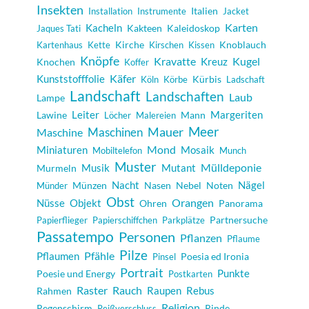
Insekten
Italien
Installation
Instrumente
Jacket
Karten
Kacheln
Kakteen
Kaleidoskop
Jaques Tati
Kirche
Knoblauch
Kartenhaus
Kette
Kirschen
Kissen
Knöpfe
Kugel
Kravatte
Kreuz
Knochen
Koffer
Käfer
Kunststofffolie
Kürbis
Köln
Körbe
Ladschaft
Landschaft
Landschaften
Laub
Lampe
Margeriten
Lawine
Leiter
Mann
Löcher
Malereien
Meer
Maschinen
Mauer
Maschine
Mond
Miniaturen
Mosaik
Mobiltelefon
Munch
Muster
Musik
Mutant
Mülldeponie
Murmeln
Nacht
Nägel
Münzen
Nasen
Nebel
Noten
Münder
Obst
Orangen
Objekt
Nüsse
Ohren
Panorama
Partnersuche
Papierflieger
Papierschiffchen
Parkplätze
Passatempo
Personen
Pflanzen
Pflaume
Pilze
Pfähle
Pflaumen
Poesia ed Ironia
Pinsel
Portrait
Punkte
Poesie und Energy
Postkarten
Raster
Rauch
Raupen
Rebus
Rahmen
Religion
Regenschirm
Rinde
Reißverschluss