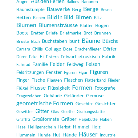
Aus den Ferien
Augen
Bananen
Ballons
Berge
Bauwerke
Baumstümpfe
Berg
Besen
Bild in Bild
Birnen
Betten
Bienen
Blitz
Blumen
Blumensträusse
Bogen
Blätter
Boote
Briefe
Briefmarke
Brot
Brunnen
Bretter
Bäume
Büsche
Buchstaben
bunt
Brüste
Buch
Collage
Dörfer
Carrara
Chillis
Dose
Drachenflieger
Fabrik
Ei
etruskisch
Entwurf
Dürer
Ecke
Elstern
Felder
Felsen
Familie
Feldweg
Fahrrad
Figuren
Fenster
Felsritzungen
Fguren
Figur
Fische
Flaschen
Finger
Flaggen
Flatterband
Flieder
Formen
Flüsse
Flüssigkeit
Fotografie
Flügel
Geländer
Gemüse
Gebäude
Fragezeichen
geometrische Formen
Gesichter
Geschirr
Gitter
Gewitter
Glas
Goethe
Grabungsstätte
Gräber
Großformate
Graffiti
Hagebutte
Haken
Himmel
Heiligenschein
Holz
Hase
Herbst
Häuser
Hände
Hut
Hummeln
Hunde
Industrie